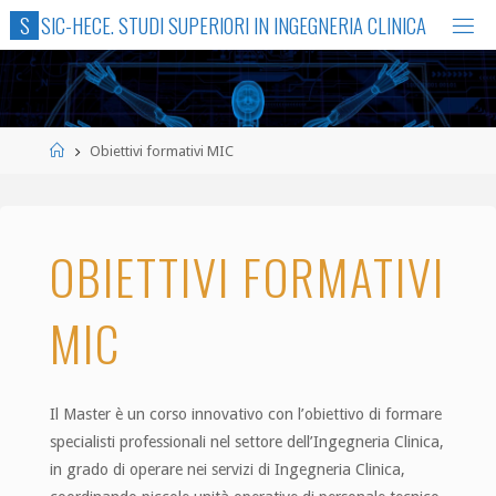
Skip
S
S
I
C
-
H
E
C
E
.
S
T
U
D
I
S
U
P
E
R
I
O
R
I
I
N
I
N
G
E
G
N
E
R
I
A
C
L
I
N
I
C
A
to
content
Home
Obiettivi formativi MIC
OBIETTIVI FORMATIVI
MIC
Il Master è un corso innovativo con l’obiettivo di formare
specialisti professionali nel settore dell’Ingegneria Clinica,
in grado di operare nei servizi di Ingegneria Clinica,