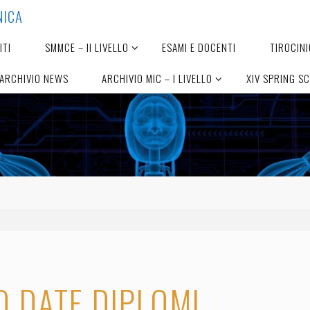
N
I
C
A
ITI
SMMCE – II LIVELLO
ESAMI E DOCENTI
TIROCINI
ARCHIVIO NEWS
ARCHIVIO MIC – I LIVELLO
XIV SPRING S
 DATE DIPLOMI