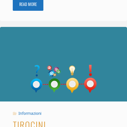
READ MORE
"Contatti"
Informazioni
TIROCINI