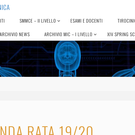
N
I
C
A
ITI
SMMCE – II LIVELLO
ESAMI E DOCENTI
TIROCINI
ARCHIVIO NEWS
ARCHIVIO MIC – I LIVELLO
XIV SPRING S
NDA RATA 19/20